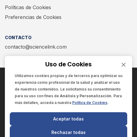
Políticas de Cookies
Preferencias de Cookies
CONTACTO
contacto@sciencelink.com
Uso de Cookies
Utilizamos cookies propias y de terceros para optimizar su
experiencia como
profesional de la salud
y analizar el uso
ENCUÉNTRANOS EN:
de nuestros contenidos. Le solicitamos su consentimiento
para su uso con fines de
Análisis y Personalización
. Para
más detalles, acceda a nuestra
Política de Cookies
.
© 2025 SCIENCELINK
- Derechos reservados
Aceptar todas
SCIENCELINK
by
SCILINK COMUNICACIÓN CIENTÍFICA SC
Rechazar todas