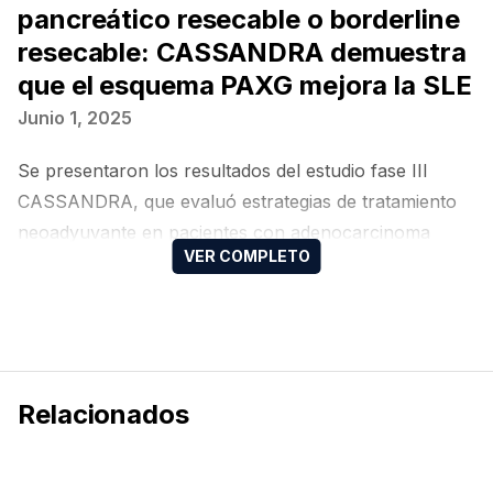
pancreático resecable o borderline
resecable: CASSANDRA demuestra
que el esquema PAXG mejora la SLE
Junio 1, 2025
Se presentaron los resultados del estudio fase III
CASSANDRA, que evaluó estrategias de tratamiento
neoadyuvante en pacientes con adenocarcinoma
ductal pancreático resecable o borderline resecable.
El ensayo comparó dos esquemas de quimioterapia
preoperatoria: el régimen intensivo estándar 5-
fluorouracilo con leucovorina, irinotecán y
oxaliplatino (mFOLFIRINOX) frente a un esquema
Relacionados
alternativo de cuatro fármacos denominado
capecitabina, cisplatino, nab-paclitaxel y gemcitabina
(PAXG, por sus siglas en inglés).