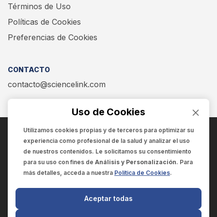
Términos de Uso
Políticas de Cookies
Preferencias de Cookies
CONTACTO
contacto@sciencelink.com
Uso de Cookies
Utilizamos cookies propias y de terceros para optimizar su
experiencia como
profesional de la salud
y analizar el uso
ENCUÉNTRANOS EN:
de nuestros contenidos. Le solicitamos su consentimiento
para su uso con fines de
Análisis y Personalización
. Para
más detalles, acceda a nuestra
Política de Cookies
.
© 2025 SCIENCELINK
- Derechos reservados
Aceptar todas
SCIENCELINK
by
SCILINK COMUNICACIÓN CIENTÍFICA SC