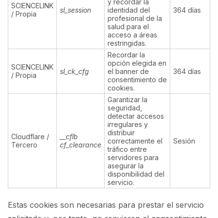
y recordar la
SCIENCELINK
sl_session
identidad del
364 días
/ Propia
profesional de la
salud para el
acceso a áreas
restringidas.
Recordar la
opción elegida en
SCIENCELINK
sl_ck_cfg
el banner de
364 días
/ Propia
consentimiento de
cookies.
Garantizar la
seguridad,
detectar accesos
irregulares y
distribuir
Cloudflare /
__cflb
correctamente el
Sesión
Tercero
cf_clearance
tráfico entre
servidores para
asegurar la
disponibilidad del
servicio.
Estas cookies son necesarias para prestar el servicio