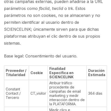
otras campañas externas, pueden añadirse a la URL
parámetros como
fbclid
,
twclid
o
trk
. Estos
parámetros no son cookies, no se almacenan y no
permiten identificar al usuario dentro de
SCIENCELINK; únicamente sirven para que dichas
plataformas atribuyan el clic dentro de sus propios
sistemas.
Base legal: Consentimiento del usuario.
Finalidad
Proveedor /
Duración
Cookie
Específica en
Titularidad
Estimada
SCIENCELINK
Atribuir tráfico
procedente de
Constant
campañas de email
Contact /
CT_visitor
364 días
marketing y medir
Tercero
interacción dentro de
la PLATAFORMA.
Medir clics e