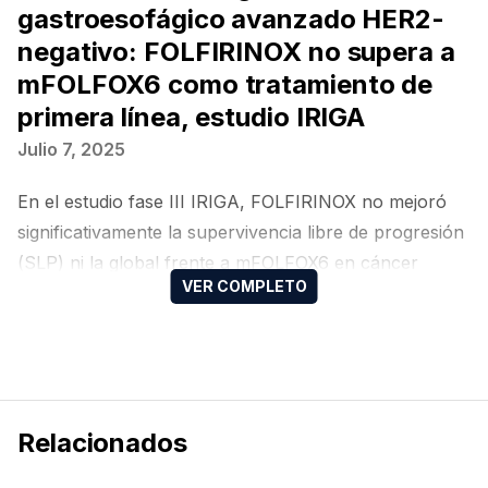
gastroesofágico avanzado HER2-
negativo: FOLFIRINOX no supera a
mFOLFOX6 como tratamiento de
primera línea, estudio IRIGA
Julio 7, 2025
En el estudio fase III IRIGA, FOLFIRINOX no mejoró
significativamente la supervivencia libre de progresión
(SLP) ni la global frente a mFOLFOX6 en cáncer
gástrico HER2-negativo avanzado, aunque mostró
beneficio en subgrupos seleccionados y pacientes
candidatos a cirugía de conversión
Relacionados