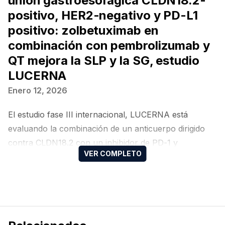
unión gastroesofágica CLDN18.2-
positivo, HER2-negativo y PD-L1
positivo: zolbetuximab en
combinación con pembrolizumab y
QT mejora la SLP y la SG, estudio
LUCERNA
Enero 12, 2026
El estudio fase III internacional, LUCERNA está
evaluando la combinación de un anticuerpo dirigido
contra CLDN18.2 con un inhibidor de PD-1 y
quimioterapia como tratamiento de primera línea en
pacientes con adenocarcinoma gástrico o de la unión
gastroesofágica localmente avanzado irresecable o
metastásico, HER2-negativo, CLDN18.2 positivo y con
PD-L1 CPS ≥1.