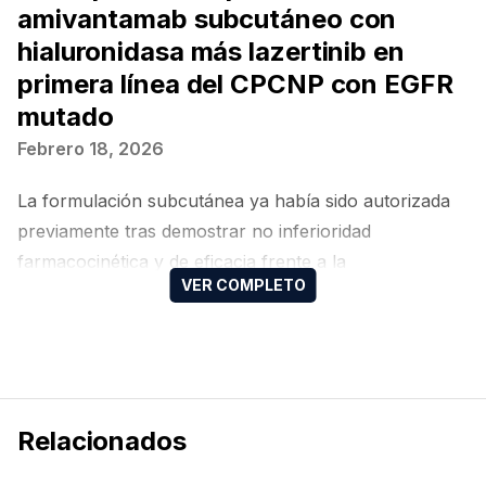
amivantamab subcutáneo con
hialuronidasa más lazertinib en
primera línea del CPCNP con EGFR
mutado
Febrero 18, 2026
La formulación subcutánea ya había sido autorizada
previamente tras demostrar no inferioridad
farmacocinética y de eficacia frente a la
administración intravenosa en el ensayo fase III
PALOMA-3. La aprobación actual del esquema
mensual se sustenta en datos del estudio fase II
PALOMA-2, que evaluó específicamente la
administración cada cuatro semanas en combinación
Relacionados
con lazertinib en primera línea, mostrando tasas
elevadas de respuesta objetiva, consistencia