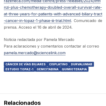
razeneca.com/media-centre/press-releases/2024/imfi
nzi-plus-chemotherapy-doubled-overall-survival-rate-
at-three-years-for-patients-with-advanced-biliary-tract
-cancer-in-topaz-1-phase-iii-trial.html
. Comunicado de
prensa. Acceso el 16 de abril de 2024.
Noticia redactada por Pamela Mercado
Para aclaraciones y comentarios contactar al correo
pamela.mercado@sciencelink.com
CÁNCER DE VÍAS BILIARES
CISPLATINO
DURVALUMAB
ESTUDIO TOPAZ-1
GEMCITABINA
QUIMIOTERAPIA
Relacionados