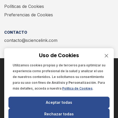
Políticas de Cookies
Preferencias de Cookies
CONTACTO
contacto@sciencelink.com
Uso de Cookies
Utilizamos cookies propias y de terceros para optimizar su
experiencia como
profesional de la salud
y analizar el uso
ENCUÉNTRANOS EN:
de nuestros contenidos. Le solicitamos su consentimiento
para su uso con fines de
Análisis y Personalización
. Para
más detalles, acceda a nuestra
Política de Cookies
.
© 2025 SCIENCELINK
- Derechos reservados
Aceptar todas
SCIENCELINK
by
SCILINK COMUNICACIÓN CIENTÍFICA SC
Rechazar todas