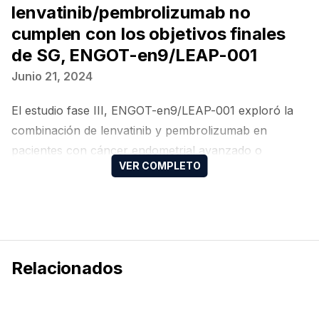
lenvatinib/pembrolizumab no
cumplen con los objetivos finales
de SG, ENGOT-en9/LEAP-001
Junio 21, 2024
El estudio fase III, ENGOT-en9/LEAP-001 exploró la
combinación de lenvatinib y pembrolizumab en
pacientes con cáncer endometrial avanzado o
recurrente y deficiencia de reparación de
emparejamiento de bases (pMMR, por sus siglas en
inglés). Aunque no se observaron diferencias
estadísticamente significativas en la supervivencia
global (SG) y la supervivencia libre de progresión
Relacionados
(SLP) en comparación con la quimioterapia, se
reportaron mejoras numéricas y una actividad
antitumoral notable en subtipos histológicos