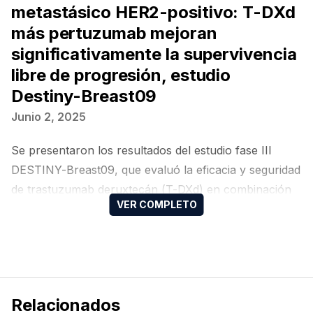
metastásico HER2-positivo: T-DXd
más pertuzumab mejoran
significativamente la supervivencia
libre de progresión, estudio
Destiny-Breast09
Junio 2, 2025
Se presentaron los resultados del estudio fase III
DESTINY-Breast09, que evaluó la eficacia y seguridad
de trastuzumab deruxtecán (T-DXd) en combinación
con pertuzumab (P) frente al régimen estándar de
trastuzumab, pertuzumab y docetaxel (THP, por sus
siglas en inglés) como tratamiento de primera línea en
pacientes con cáncer de mama avanzado o
metastásico HER2 positivo.
Relacionados