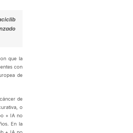
ciclib
anzado
ron que la
ientes con
uropea de
 cáncer de
urativa, o
bo + IA no
ños. En la
ib + IA no