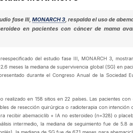
dio fase III,
MONARCH 3
, respalda el uso de abema
steroideo en pacientes con cáncer de mama av
preespecificado del estudio fase III, MONARCH 3, mostra
12.6 meses la mediana de supervivencia global (SG) en pac
resentado durante el Congreso Anual de la Sociedad E
 realizado en 158 sitios en 22 países. Las pacientes con
s de resección quirúrgica o radioterapia con intención c
ra recibir abemaciclib + IA no esteroideo (n=328) o place
lisis intermedio, la mediana de seguimiento fue de 5.8 a
 inglés), la mediana de SG fue de 67.1 meses para abemacicl