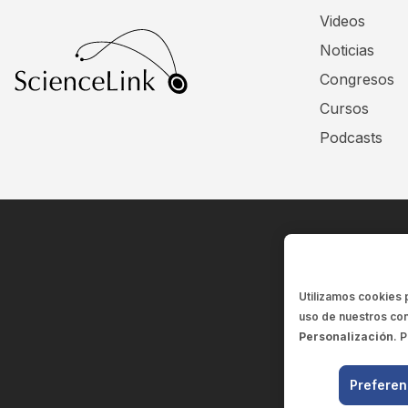
Videos
Noticias
Congresos
Cursos
Podcasts
Utilizamos cookies 
uso de nuestros con
Personalización
. 
Preferen
El contenid