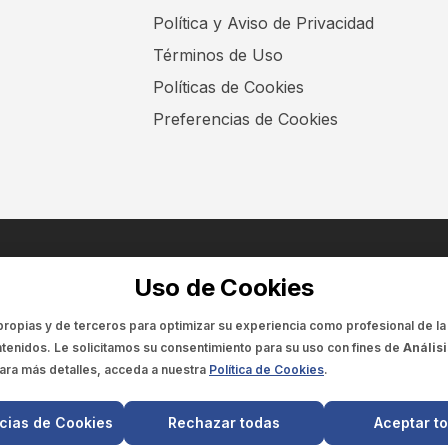
Política y Aviso de Privacidad
Términos de Uso
Políticas de Cookies
Preferencias de Cookies
ENCUÉNTRANOS EN:
Uso de Cookies
propias y de terceros para optimizar su experiencia como
profesional de la
tenidos. Le solicitamos su consentimiento para su uso con fines de
Análisi
Para más detalles, acceda a nuestra
Política de Cookies
.
© 2025 SCIENCELINK
- Derechos reservados
SCIENCELINK
by
SCILINK COMUNICACIÓN CIENTÍFICA SC
cias de Cookies
Rechazar todas
Aceptar t
o y la información de este sitio web es exclusivo para profesionales 