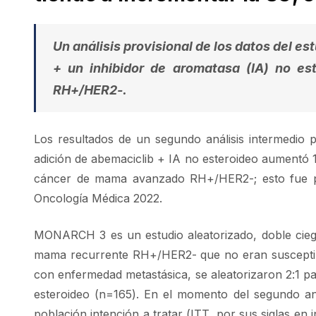
Un análisis provisional de los datos del estu
+ un inhibidor de aromatasa (IA) no e
RH+/HER2-.
Los resultados de un segundo análisis intermedio 
adición de abemaciclib + IA no esteroideo aumentó 
cáncer de mama avanzado RH+/HER2-; esto fue p
Oncología Médica 2022.
MONARCH 3 es un estudio aleatorizado, doble ciego
mama recurrente RH+/HER2- que no eran susceptible
con enfermedad metastásica, se aleatorizaron 2:1 pa
esteroideo (n=165). En el momento del segundo aná
población intención a tratar (ITT, por sus siglas en