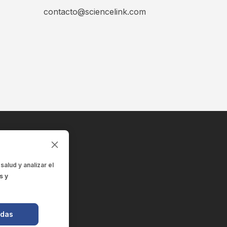
contacto@sciencelink.com
 salud
y analizar el
s y
odas
de la salud.