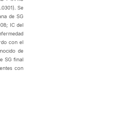
.0301). Se
iana de SG
08; IC del
enfermedad
rdo con el
onocido de
e SG final
ientes con