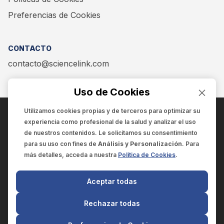
Preferencias de Cookies
CONTACTO
contacto@sciencelink.com
Uso de Cookies
Utilizamos cookies propias y de terceros para optimizar su
experiencia como
profesional de la salud
y analizar el uso
ENCUÉNTRANOS EN:
de nuestros contenidos. Le solicitamos su consentimiento
para su uso con fines de
Análisis y Personalización
. Para
más detalles, acceda a nuestra
Política de Cookies
.
© 2025 SCIENCELINK
- Derechos reservados
Aceptar todas
SCIENCELINK
by
SCILINK COMUNICACIÓN CIENTÍFICA SC
Rechazar todas
El contenido y la información de este sitio web es exclusivo