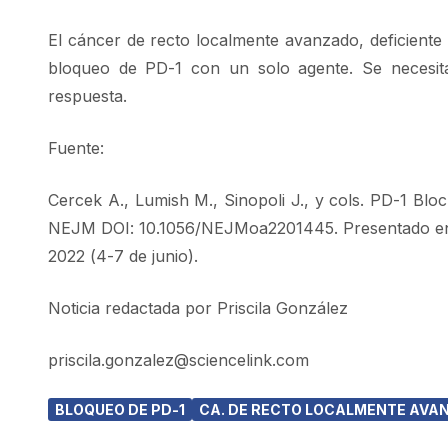
El cáncer de recto localmente avanzado, deficiente
bloqueo de PD-1 con un solo agente. Se necesit
respuesta.
Fuente:
Cercek A., Lumish M., Sinopoli J., y cols. PD-1 Blo
NEJM DOI: 10.1056/NEJMoa2201445. Presentado en e
2022 (4-7 de junio).
Noticia redactada por Priscila González
priscila.gonzalez@sciencelink.com
BLOQUEO DE PD-1
CA. DE RECTO LOCALMENTE AVAN