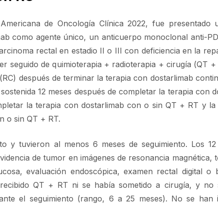
Americana de Oncología Clínica 2022, fue presentado u
limab como agente único, un anticuerpo monoclonal anti-PD
noma rectal en estadio II o III con deficiencia en la rep
er seguido de quimioterapia + radioterapia + cirugía (QT +
RC) después de terminar la terapia con dostarlimab contin
 sostenida 12 meses después de completar la terapia con d
pletar la terapia con dostarlimab con o sin QT + RT y la
n o sin QT + RT.
nto y tuvieron al menos 6 meses de seguimiento. Los 12
evidencia de tumor en imágenes de resonancia magnética, 
cosa, evaluación endoscópica, examen rectal digital o b
recibido QT + RT ni se había sometido a cirugía, y no
ante el seguimiento (rango, 6 a 25 meses). No se han 