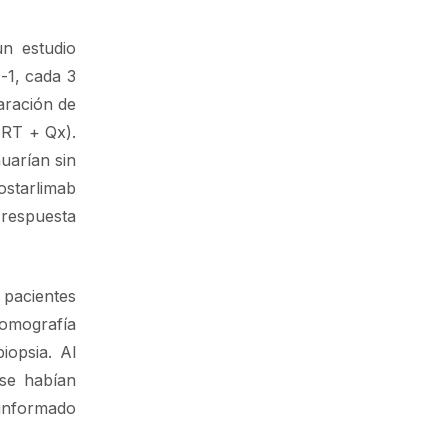
n estudio
-1, cada 3
aración de
 RT + Qx).
uarían sin
ostarlimab
 respuesta
 pacientes
tomografía
iopsia. Al
 se habían
informado