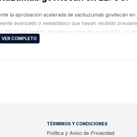
amente la aprobación acelerada de sacituzumab govitecán en
almente avanzado o metastásico que hayan recibido previam
 del PD-L1. La medida, tomada en consulta con la FDA, se d
su objetivo primario de mejorar la supervivencia global.
TÉRMINOS Y CONDICIONES
Política y Aviso de Privacidad