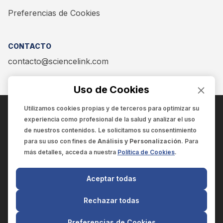
Preferencias de Cookies
CONTACTO
contacto@sciencelink.com
Uso de Cookies
Utilizamos cookies propias y de terceros para optimizar su
experiencia como
profesional de la salud
y analizar el uso
ENCUÉNTRANOS EN:
de nuestros contenidos. Le solicitamos su consentimiento
para su uso con fines de
Análisis y Personalización
. Para
más detalles, acceda a nuestra
Política de Cookies
.
© 2025 SCIENCELINK
- Derechos reservados
Aceptar todas
SCIENCELINK
by
SCILINK COMUNICACIÓN CIENTÍFICA SC
Rechazar todas
El contenido y la información de este sitio web es exclusivo
para profesionales de la salud.
Preferencias de Cookies