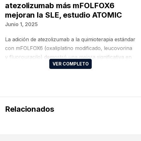
atezolizumab más mFOLFOX6
mejoran la SLE, estudio ATOMIC
Junio 1, 2025
La adición de atezolizumab a la quimioterapia estándar
con mFOLFOX6 (oxaliplatino modificado, leucovorina
y fluorouracilo) demostró una mejora significativa en
la supervivencia libre de enfermedad (SLE) en
pacientes con cáncer de colon estadio III y deficiencia
en la reparación de errores de apareamiento del ADN
(dMMR, por sus siglas en inglés), según los resultados
del estudio fase 3 ATOMIC.
Relacionados