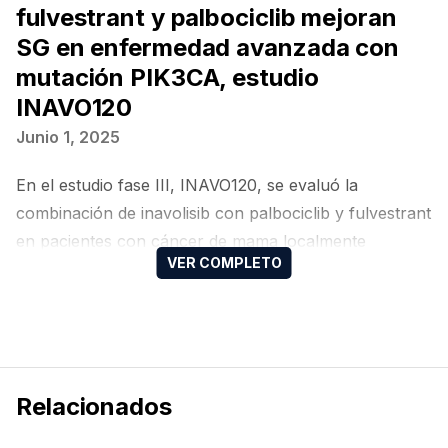
fulvestrant y palbociclib mejoran
SG en enfermedad avanzada con
mutación PIK3CA, estudio
INAVO120
Junio 1, 2025
En el estudio fase III, INAVO120, se evaluó la
combinación de inavolisib con palbociclib y fulvestrant
en pacientes con cáncer de mama localmente
avanzado o metastásico, con receptores hormonales
positivos, HER2 negativo y mutación en PIK3CA, que
habían recaído durante o dentro de los 12 meses
posteriores a la finalización del tratamiento endocrino
adyuvante.
Relacionados