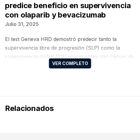
predice beneficio en supervivencia
con olaparib y bevacizumab
Julio 31, 2025
El test Geneva HRD demostró predecir tanto la
supervivencia libre de progresión (SLP) como la
supervivencia global (SG) en pacientes con cáncer de
ovario tratadas con olaparib y bevacizumab, y sugiere
un posible efecto perjudicial en aquellas sin deficiencia
en recombinación homóloga (HRD, por sus siglas en
inglés)
Relacionados