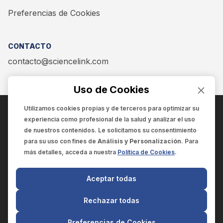
Preferencias de Cookies
CONTACTO
contacto@sciencelink.com
Uso de Cookies
Utilizamos cookies propias y de terceros para optimizar su
experiencia como
profesional de la salud
y analizar el uso
ENCUÉNTRANOS EN:
de nuestros contenidos. Le solicitamos su consentimiento
para su uso con fines de
Análisis y Personalización
. Para
más detalles, acceda a nuestra
Política de Cookies
.
© 2025 SCIENCELINK
- Derechos reservados
Aceptar todas
SCIENCELINK
by
SCILINK COMUNICACIÓN CIENTÍFICA SC
Rechazar todas
El contenido y la información de este sitio web es exclusivo
para profesionales de la salud.
Preferencias de Cookies