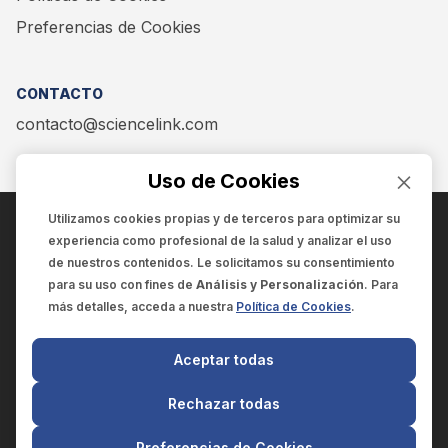
Preferencias de Cookies
CONTACTO
contacto@sciencelink.com
Uso de Cookies
Utilizamos cookies propias y de terceros para optimizar su
experiencia como
profesional de la salud
y analizar el uso
ENCUÉNTRANOS EN:
de nuestros contenidos. Le solicitamos su consentimiento
para su uso con fines de
Análisis y Personalización
. Para
más detalles, acceda a nuestra
Política de Cookies
.
© 2025 SCIENCELINK
- Derechos reservados
Aceptar todas
SCIENCELINK
by
SCILINK COMUNICACIÓN CIENTÍFICA SC
Rechazar todas
El contenido y la información de este sitio web es exclusivo
para profesionales de la salud.
Preferencias de Cookies