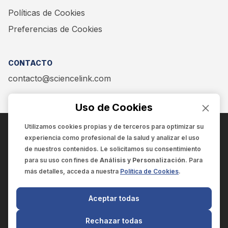
Políticas de Cookies
Preferencias de Cookies
CONTACTO
contacto@sciencelink.com
Uso de Cookies
Utilizamos cookies propias y de terceros para optimizar su
experiencia como
profesional de la salud
y analizar el uso
ENCUÉNTRANOS EN:
de nuestros contenidos. Le solicitamos su consentimiento
para su uso con fines de
Análisis y Personalización
. Para
más detalles, acceda a nuestra
Política de Cookies
.
© 2025 SCIENCELINK
- Derechos reservados
Aceptar todas
SCIENCELINK
by
SCILINK COMUNICACIÓN CIENTÍFICA SC
Rechazar todas