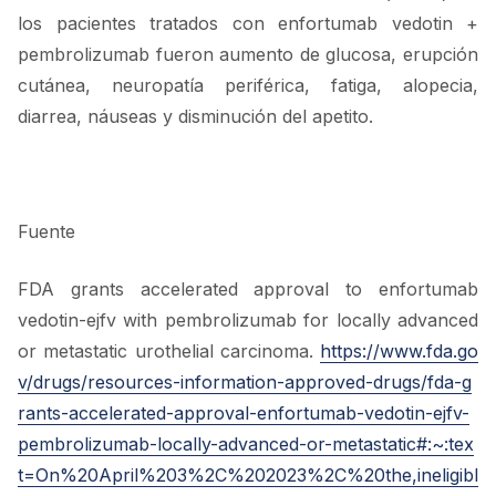
los pacientes tratados con enfortumab vedotin +
pembrolizumab fueron aumento de glucosa, erupción
cutánea, neuropatía periférica, fatiga, alopecia,
diarrea, náuseas y disminución del apetito.
Fuente
FDA grants accelerated approval to enfortumab
vedotin-ejfv with pembrolizumab for locally advanced
or metastatic urothelial carcinoma.
https://www.fda.go
v/drugs/resources-information-approved-drugs/fda-g
rants-accelerated-approval-enfortumab-vedotin-ejfv-
pembrolizumab-locally-advanced-or-metastatic#:~:tex
t=On%20April%203%2C%202023%2C%20the,ineligibl