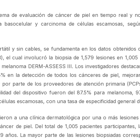
tema de evaluación de cáncer de piel en tiempo real y no
a basocelular y carcinoma de células escamosas, segú
tátil y sin cables, se fundamenta en los datos obtenidos d
 el cual involucró la biopsia de 1,579 lesiones en 1,005 
de melanoma DERM-ASSESS III. Los investigadores destaca
5.5% en la detección de todos los cánceres de piel, mejor
r por parte de los proveedores de atención primaria (PCP
ibilidad del dispositivo fueron del 87.5% para melanoma, 
lulas escamosas, con una tasa de especificidad general d
ieron a una clínica dermatológica por una o más lesiones
ncer de piel. Del total de 1,005 pacientes participantes, 
 años. La mayor parte de las lesiones biopsiadas corres