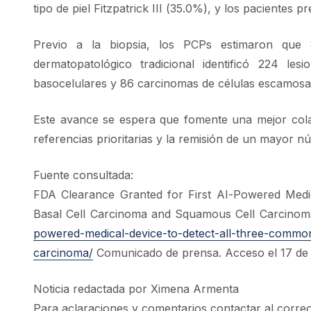
tipo de piel Fitzpatrick III (35.0%), y los pacientes
Previo a la biopsia, los PCPs estimaron que 8
dermatopatológico tradicional identificó 224 l
basocelulares y 86 carcinomas de células escamosa
Este avance se espera que fomente una mejor colabo
referencias prioritarias y la remisión de un mayor n
Fuente consultada:
FDA Clearance Granted for First AI-Powered Med
Basal Cell Carcinoma and Squamous Cell Carcinom
powered-medical-device-to-detect-all-three-commo
carcinoma/
Comunicado de prensa. Acceso el 17 de 
Noticia redactada por Ximena Armenta
Para aclaraciones y comentarios contactar al corre