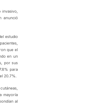
 invasivo,
n anunció
el estudio
pacientes,
ron que el
ando en un
s, por sus
97.8% para
el 20.7%.
 cutáneas,
la mayoría
pondían al