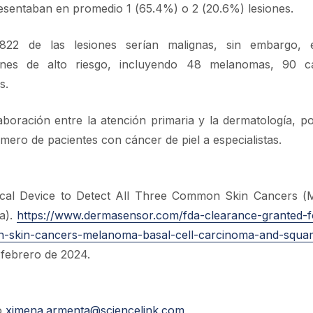
 presentaban en promedio 1 (65.4%) o 2 (20.6%) lesiones.
22 de las lesiones serían malignas, sin embargo, el
esiones de alto riesgo, incluyendo 48 melanomas, 90 c
s.
ración entre la atención primaria y la dermatología, pos
úmero de pacientes con cáncer de piel a especialistas.
ical Device to Detect All Three Common Skin Cancers (
a).
https://www.dermasensor.com/fda-clearance-granted-for
n-skin-cancers-melanoma-basal-cell-carcinoma-and-squa
febrero de 2024.
o
ximena.armenta@sciencelink.com