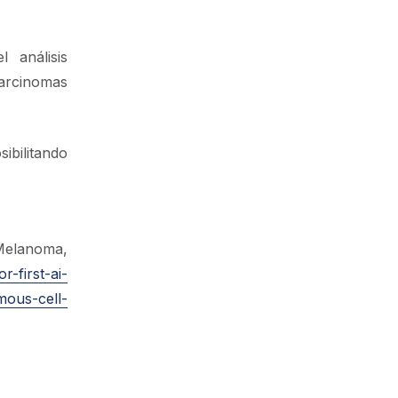
 análisis
arcinomas
ibilitando
Melanoma,
-first-ai-
mous-cell-