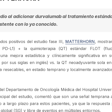
udio al adicionar durvalumab al tratamiento estánda
istente con lo ya conocido.
os positivos del estudio fase III,
MATTERHORN
, mostra
 PD-L1) + la quimioterapia (QT) estándar FLOT (fluor
una mejora estadística y clínicamente significativa en s
por sus siglas en inglés) vs. la QT neoadyuvante sola en
ca resecables, en estadio temprano y localmente avanzados
 del Departamento de Oncología Médica del Hospital Universi
incipal del estudio, comentó que son una señal temprana 
o a largo plazo para estos pacientes, ya que la respuesta 
global (SG) y libre de eventos en múltiples entornos.