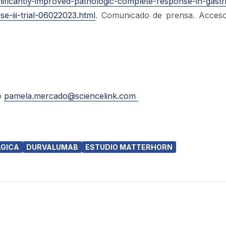
ificantly-improved-pathologic-complete-response-in-gastr
e-iii-trial-06022023.html
. Comunicado de prensa. Acceso
o
pamela.mercado@sciencelink.com
ÁGICA
DURVALUMAB
ESTUDIO MATTERHORN