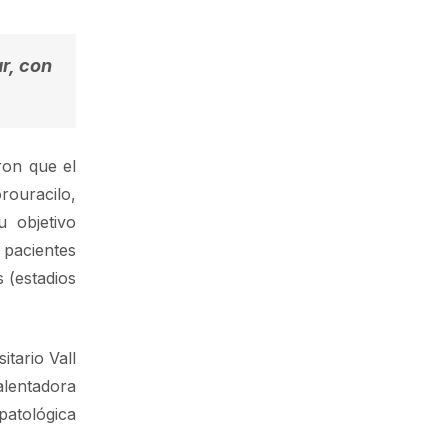
r, con
ron que el
ouracilo,
u objetivo
 pacientes
 (estadios
tario Vall
alentadora
patológica