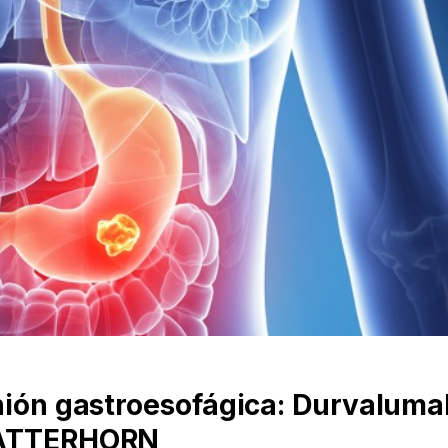
unión gastroesofágica: Durvaluma
 MATTERHORN