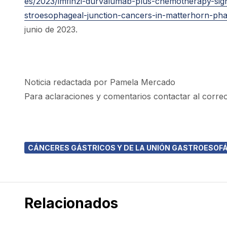
es/2023/imfinzi-durvalumab-plus-chemotherapy-sign
stroesophageal-junction-cancers-in-matterhorn-phas
junio de 2023.
Noticia redactada por Pamela Mercado
Para aclaraciones y comentarios contactar al corre
CÁNCERES GÁSTRICOS Y DE LA UNIÓN GASTROESOF
Relacionados