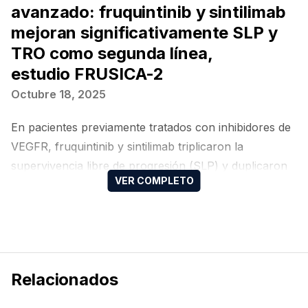
avanzado: fruquintinib y sintilimab
mejoran significativamente SLP y
TRO como segunda línea,
estudio FRUSICA-2
Octubre 18, 2025
En pacientes previamente tratados con inhibidores de
VEGFR, fruquintinib y sintilimab triplicaron la
supervivencia libre de progresión (SLP) y duplicaron
la tasa de respuesta objetiva (TRO) en comparación
con axitinib o everolimus
Relacionados