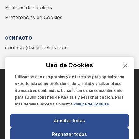
Políticas de Cookies
Preferencias de Cookies
CONTACTO
contacto@sciencelink.com
Uso de Cookies
Utilizamos cookies propias y de terceros para optimizar su
experiencia como
profesional de la salud
y analizar el uso
ENCUÉNTRANOS EN:
de nuestros contenidos. Le solicitamos su consentimiento
para su uso con fines de
Análisis y Personalización
. Para
más detalles, acceda a nuestra
Política de Cookies
.
© 2025 SCIENCELINK
- Derechos reservados
Aceptar todas
SCIENCELINK
by
SCILINK COMUNICACIÓN CIENTÍFICA SC
Rechazar todas