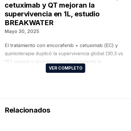
cetuximab y QT mejoran la
supervivencia en 1L, estudio
BREAKWATER
Mayo 30, 2025
El tratamiento con encorafenib + cetuximab (EC) y
quimioterapia duplicó la supervivencia global (30.3 vs
15.1 meses) y prolongó significativamente la
supervivencia libre de progresión (12.8 vs 7.1 meses)
frente al tratamiento estándar en pacientes con
cáncer colorrectal metastásico (CCRm) con mutación
BRAF V600E
Relacionados