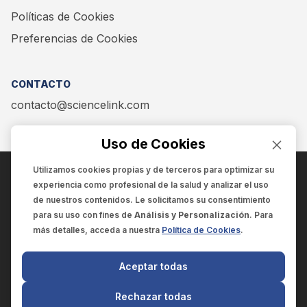
Políticas de Cookies
Preferencias de Cookies
CONTACTO
contacto@sciencelink.com
Uso de Cookies
Utilizamos cookies propias y de terceros para optimizar su
experiencia como
profesional de la salud
y analizar el uso
ENCUÉNTRANOS EN:
de nuestros contenidos. Le solicitamos su consentimiento
para su uso con fines de
Análisis y Personalización
. Para
más detalles, acceda a nuestra
Política de Cookies
.
© 2025 SCIENCELINK
- Derechos reservados
Aceptar todas
SCIENCELINK
by
SCILINK COMUNICACIÓN CIENTÍFICA SC
Rechazar todas