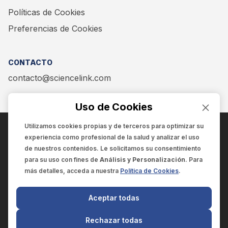
Políticas de Cookies
Preferencias de Cookies
CONTACTO
contacto@sciencelink.com
Uso de Cookies
Utilizamos cookies propias y de terceros para optimizar su
experiencia como
profesional de la salud
y analizar el uso
ENCUÉNTRANOS EN:
de nuestros contenidos. Le solicitamos su consentimiento
para su uso con fines de
Análisis y Personalización
. Para
más detalles, acceda a nuestra
Política de Cookies
.
© 2025 SCIENCELINK
- Derechos reservados
Aceptar todas
SCIENCELINK
by
SCILINK COMUNICACIÓN CIENTÍFICA SC
Rechazar todas