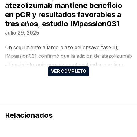
atezolizumab mantiene beneficio
en pCR y resultados favorables a
tres años, estudio IMpassion031
Julio 29, 2025
Un seguimiento a largo plazo del ensayo fase III,
IMpassion031 confirmó que la adición de atezolizumab
a la quimioterapia neoadyuvante estándar mantiene
ventajas en pacientes con cáncer de mama triple
negativo en estadios II y III. El análisis, publicado en
Nature Medicine, evidenció tasas más altas de
respuesta patológica completa (pCR, por sus siglas en
inglés) y estimaciones de riesgo favorables para
Relacionados
supervivencia libre de eventos, supervivencia libre de
enfermedad y supervivencia global en comparación
con placebo.