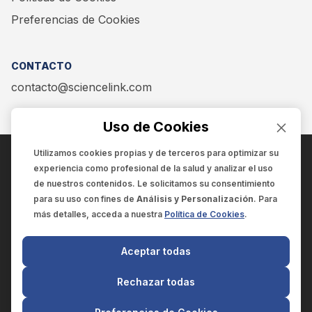
Preferencias de Cookies
CONTACTO
contacto@sciencelink.com
Uso de Cookies
Utilizamos cookies propias y de terceros para optimizar su
experiencia como
profesional de la salud
y analizar el uso
ENCUÉNTRANOS EN:
de nuestros contenidos. Le solicitamos su consentimiento
para su uso con fines de
Análisis y Personalización
. Para
más detalles, acceda a nuestra
Política de Cookies
.
© 2025 SCIENCELINK
- Derechos reservados
Aceptar todas
SCIENCELINK
by
SCILINK COMUNICACIÓN CIENTÍFICA SC
Rechazar todas
El contenido y la información de este sitio web es exclusivo
para profesionales de la salud.