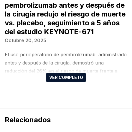
pembrolizumab antes y después de
la cirugía redujo el riesgo de muerte
vs. placebo, seguimiento a 5 años
del estudio KEYNOTE-671
Octubre 20, 2025
El uso perioperatorio de pembrolizumab, administrado
antes y después de la cirugía, demostró una
reducción del 26% en el riesgo de muerte frente a
placebo en pacientes con cáncer de pulmón de
células no pequeñas (CPCNP) en estadio temprano,
según el seguimiento a cinco años del estudio fase III
KEYNOTE-671.
Relacionados