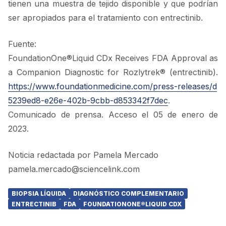
tienen una muestra de tejido disponible y que podrían
ser apropiados para el tratamiento con entrectinib.
Fuente:
FoundationOne®Liquid CDx Receives FDA Approval as
a Companion Diagnostic for Rozlytrek® (entrectinib).
https://www.foundationmedicine.com/press-releases/d
5239ed8-e26e-402b-9cbb-d853342f7dec
.
Comunicado de prensa. Acceso el 05 de enero de
2023.
Noticia redactada por Pamela Mercado
pamela.mercado@sciencelink.com
BIOPSIA LÍQUIDA
DIAGNÓSTICO COMPLEMENTARIO
ENTRECTINIB
FDA
FOUNDATIONONE®LIQUID CDX