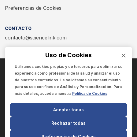
Preferencias de Cookies
CONTACTO
contacto@sciencelink.com
Uso de Cookies
Utilizamos cookies propias y de terceros para optimizar su
experiencia como
profesional de la salud
y analizar el uso
ENCUÉNTRANOS EN:
de nuestros contenidos. Le solicitamos su consentimiento
para su uso con fines de
Análisis y Personalización
. Para
más detalles, acceda a nuestra
Política de Cookies
.
© 2025 SCIENCELINK
- Derechos reservados
Aceptar todas
SCIENCELINK
by
SCILINK COMUNICACIÓN CIENTÍFICA SC
Rechazar todas
El contenido y la información de este sitio web es exclusivo
para profesionales de la salud.
Preferencias de Cookies