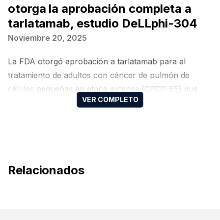
otorga la aprobación completa a
tarlatamab, estudio DeLLphi-304
Noviembre 20, 2025
La FDA otorgó aprobación a tarlatamab para el
tratamiento de adultos con cáncer de pulmón de
células pequeñas en etapa extensa (CPCP-EE) que
presenten progresión tras quimioterapia basada en
platino, ampliando la autorización acelerada
concedida en 2024.
Relacionados