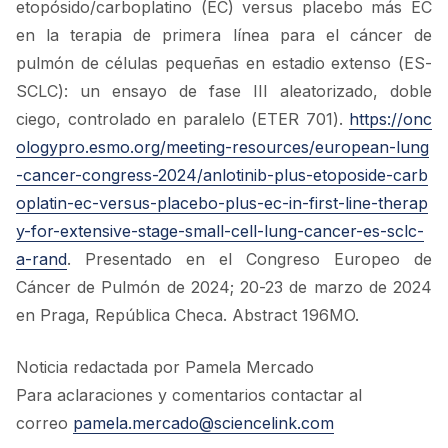
etopósido/carboplatino (EC) versus placebo más EC
en la terapia de primera línea para el cáncer de
pulmón de células pequeñas en estadio extenso (ES-
SCLC): un ensayo de fase III aleatorizado, doble
ciego, controlado en paralelo (ETER 701).
https://onc
ologypro.esmo.org/meeting-resources/european-lung
-cancer-congress-2024/anlotinib-plus-etoposide-carb
oplatin-ec-versus-placebo-plus-ec-in-first-line-therap
y-for-extensive-stage-small-cell-lung-cancer-es-sclc-
a-rand
. Presentado en el Congreso Europeo de
Cáncer de Pulmón de 2024; 20-23 de marzo de 2024
en Praga, República Checa. Abstract 196MO.
Noticia redactada por Pamela Mercado
Para aclaraciones y comentarios contactar al
correo
pamela.mercado@sciencelink.com