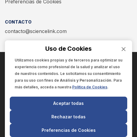
Preferencias de Cookies
CONTACTO
contacto@sciencelink.com
Uso de Cookies
Utilizamos cookies propias y de terceros para optimizar su
experiencia como
profesional de la salud
y analizar el uso
ENCUÉNTRANOS EN:
de nuestros contenidos. Le solicitamos su consentimiento
para su uso con fines de
Análisis y Personalización
. Para
más detalles, acceda a nuestra
Política de Cookies
.
© 2025 SCIENCELINK
- Derechos reservados
Aceptar todas
SCIENCELINK
by
SCILINK COMUNICACIÓN CIENTÍFICA SC
Rechazar todas
El contenido y la información de este sitio web es exclusivo
para profesionales de la salud.
Preferencias de Cookies