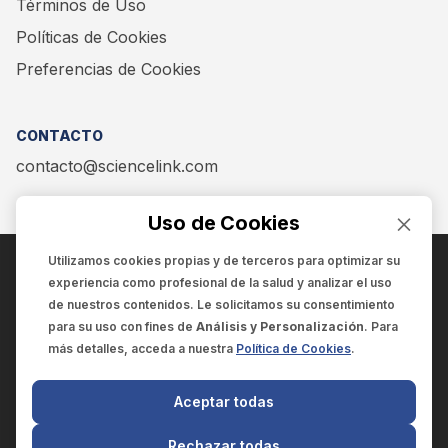
Términos de Uso
Políticas de Cookies
Preferencias de Cookies
CONTACTO
contacto@sciencelink.com
Uso de Cookies
Utilizamos cookies propias y de terceros para optimizar su
experiencia como
profesional de la salud
y analizar el uso
ENCUÉNTRANOS EN:
de nuestros contenidos. Le solicitamos su consentimiento
para su uso con fines de
Análisis y Personalización
. Para
más detalles, acceda a nuestra
Política de Cookies
.
© 2025 SCIENCELINK
- Derechos reservados
Aceptar todas
SCIENCELINK
by
SCILINK COMUNICACIÓN CIENTÍFICA SC
Rechazar todas