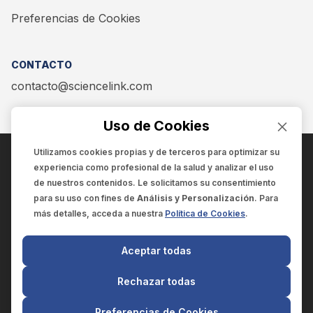
Preferencias de Cookies
CONTACTO
contacto@sciencelink.com
Uso de Cookies
Utilizamos cookies propias y de terceros para optimizar su
experiencia como
profesional de la salud
y analizar el uso
ENCUÉNTRANOS EN:
de nuestros contenidos. Le solicitamos su consentimiento
para su uso con fines de
Análisis y Personalización
. Para
más detalles, acceda a nuestra
Política de Cookies
.
© 2025 SCIENCELINK
- Derechos reservados
Aceptar todas
SCIENCELINK
by
SCILINK COMUNICACIÓN CIENTÍFICA SC
Rechazar todas
El contenido y la información de este sitio web es exclusivo
para profesionales de la salud.
Preferencias de Cookies