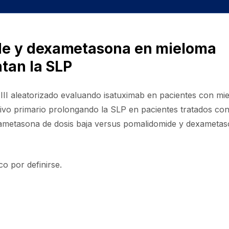
de y dexametasona en mieloma
ntan la SLP
 III aleatorizado evaluando isatuximab en pacientes con mi
etivo primario prolongando la SLP en pacientes tratados co
ametasona de dosis baja versus pomalidomide y dexameta
o por definirse.