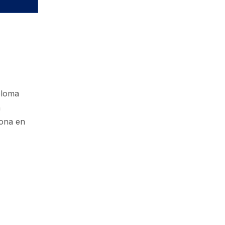
eloma
n
sona en