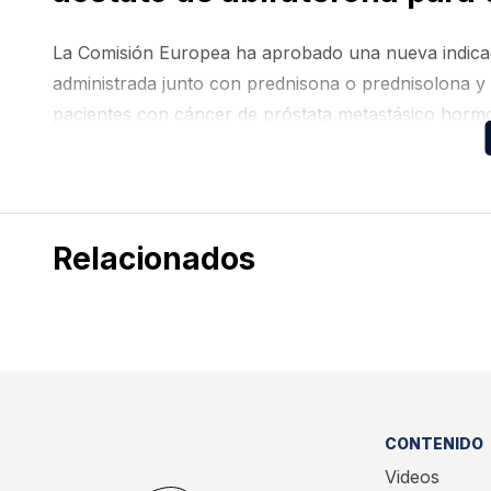
La Comisión Europea ha aprobado una nueva indicaci
administrada junto con prednisona o prednisolona y 
pacientes con cáncer de próstata metastásico hor
germinales o somáticas.
Relacionados
CONTENIDO
Videos