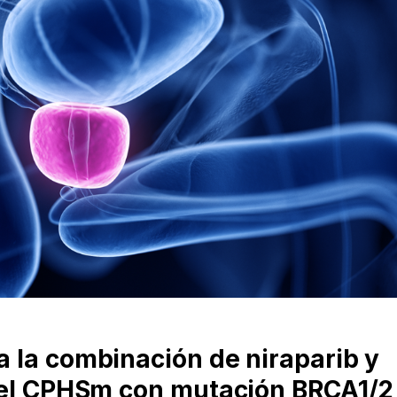
 la combinación de niraparib y
 el CPHSm con mutación BRCA1/2