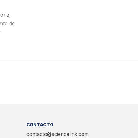
rona,
ento de
n
CONTACTO
contacto@sciencelink.com