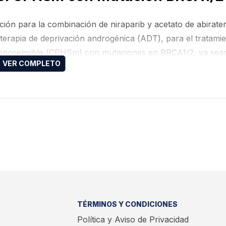
ón para la combinación de niraparib y acetato de abirate
terapia de deprivación androgénica (ADT), para el tratami
monosensible (CPHSm) con mutaciones en BRCA1/2, ya sea
TÉRMINOS Y CONDICIONES
Política y Aviso de Privacidad