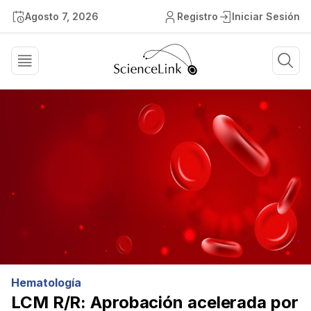
Agosto 7, 2026
Registro
Iniciar Sesión
Hematología
LCM R/R: Aprobación acelerada por