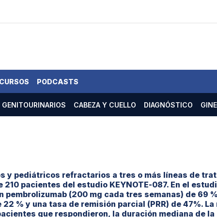
 CURSOS
PODCASTS
GENITOURINARIOS
CABEZA Y CUELLO
DIAGNÓSTICO
GIN
y pediátricos refractarios a tres o más líneas de tra
e 210 pacientes del estudio KEYNOTE-087. En el estud
on pembrolizumab (200 mg cada tres semanas) de 69 % 
 22 % y una tasa de remisión parcial (PRR) de 47%. L
pacientes que respondieron, la duración mediana de la