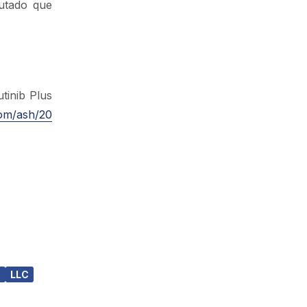
utado que
tinib Plus
com/ash/20
A
LLC