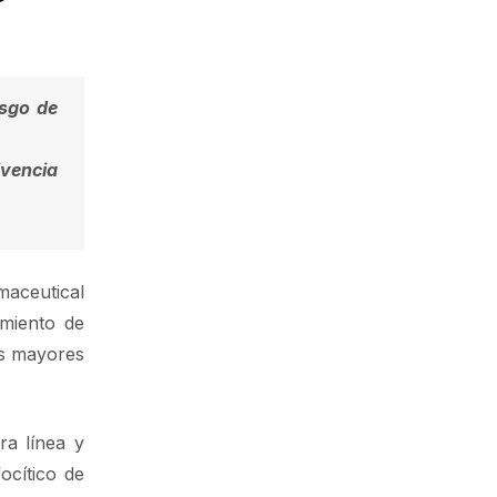
esgo de
ivencia
aceutical
amiento de
es mayores
ra línea y
ocítico de