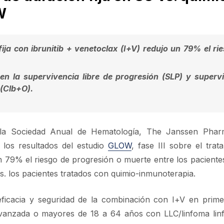
W
fija con ibrunitib + venetoclax (I+V) redujo un 79% el ri
en la supervivencia libre de progresión (SLP) y superv
 (Clb+O).
 la Sociedad Anual de Hematología, The Janssen Pharm
os resultados del estudio
GLOW
, fase III sobre el trat
un 79% el riesgo de progresión o muerte entre los pacient
vs. los pacientes tratados con quimio-inmunoterapia.
 eficacia y seguridad de la combinación con I+V en prime
avanzada o mayores de 18 a 64 años con LLC/linfoma linf