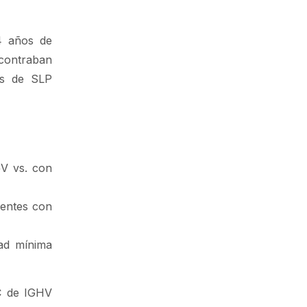
4 años de
ncontraban
sas de SLP
+V vs. con
ientes con
ad mínima
C de IGHV