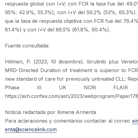
respuesta global con I+V; con FCR la tasa fue del 49.0
95%: 42.9%, 55.3%), con I+V del 59.2% (53%, 65.3%).
que la tasa de respuesta objetiva con FCR fue del 76.4
81.4%) y con I+V del 86.5% (81.8%, 90.4%).
Fuente consultada:
Hillmen, P. (2023, 10 diciembre). Ibrutinib plus Veneto
MRD-Directed Duration of treatment is superior to FCR
new standard of care for previously untreated CLL: Repo
Phase III UK NCRI FLAIR s
https://ash.confex.com/ash/2023/webprogram/Paper17
Noticia redactada por Ximena Armenta
Para aclaraciones y comentarios contactar al correo
xi
enta@sciencelink.com