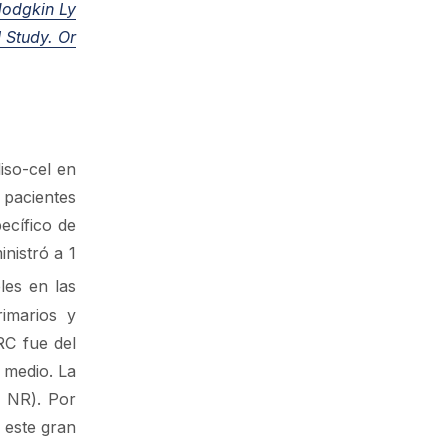
Hodgkin Ly
 Study. Or
iso-cel en
 pacientes
ecífico de
nistró a 1
les en las
rimarios y
RC fue del
 medio. La
‒ NR). Por
 este gran