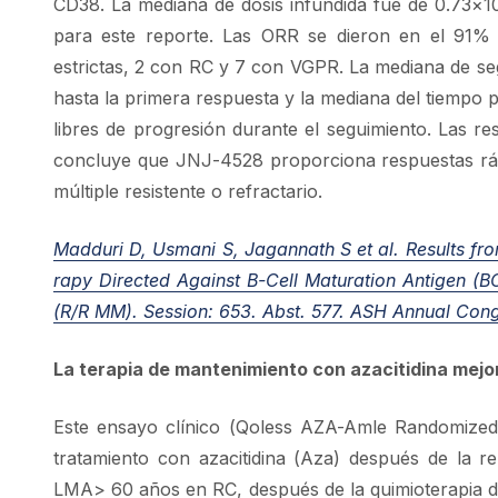
CD38. La mediana de dosis infundida fue de 0.73×1
para este reporte. Las ORR se dieron en el 91% 
estrictas, 2 con RC y 7 con VGPR. La mediana de seg
hasta la primera respuesta y la mediana del tiemp
libres de progresión durante el seguimiento. Las r
concluye que JNJ-4528 proporciona respuestas ráp
múltiple resistente o refractario.
Madduri D, Usmani S, Jagannath S et al. Results f
rapy Directed Against B-Cell Maturation Antigen (B
(R/R MM).
Session: 653. Abst. 577. ASH Annual Con
La terapia de mantenimiento con azacitidina mejo
Este ensayo clínico (Qoless AZA-Amle Randomized Tri
tratamiento con azacitidina (Aza) después de la 
LMA> 60 años en RC, después de la quimioterapia de