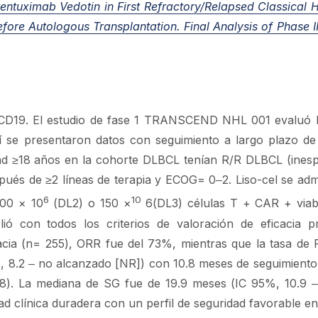
entuximab Vedotin in First Refractory/Relapsed Classical 
re Autologous Transplantation. Final Analysis of Phase II
-CD19. El estudio de fase 1 TRANSCEND NHL 001 evaluó l
 se presentaron datos con seguimiento a largo plazo de
ad ≥18 años en la cohorte DLBCL tenían R/R DLBCL (inesp
ués de ≥2 líneas de terapia y ECOG= 0‒2. Liso-cel se admi
6
10
100 × 10
(DL2) o 150 ×
6(DL3) células T + CAR + viab
ó con todos los criterios de valoración de eficacia p
acia (n= 255), ORR fue del 73%, mientras que la tasa de 
 8.2 ‒ no alcanzado [NR]) con 10.8 meses de seguimiento
8). La mediana de SG fue de 19.9 meses (IC 95%, 10.9 
ad clínica duradera con un perfil de seguridad favorable en