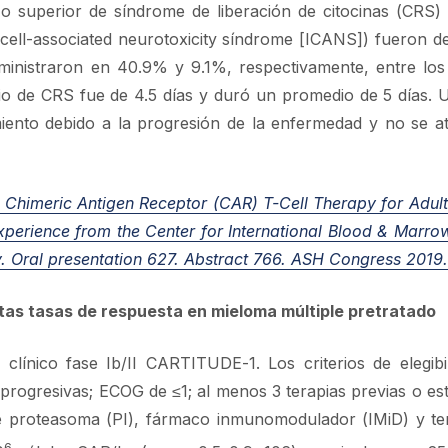
o superior de síndrome de liberación de citocinas (CRS)
cell-associated neurotoxicity síndrome [ICANS]) fueron d
ministraron en 40.9% y 9.1%, respectivamente, entre los
io de CRS fue de 4.5 días y duró un promedio de 5 días. U
iento debido a la progresión de la enfermedad y no se a
 Chimeric Antigen Receptor (CAR) T-Cell Therapy for Adults
erience from the Center for International Blood & Marro
. Oral presentation 627. Abstract 766.
ASH Congress 2019.
as tasas de respuesta en mieloma múltiple pretratado
clínico fase Ib/II CARTITUDE-1. Los criterios de elegibi
ogresivas; ECOG de ≤1; al menos 3 terapias previas o es
de proteasoma (PI), fármaco inmunomodulador (IMiD) y ter
6