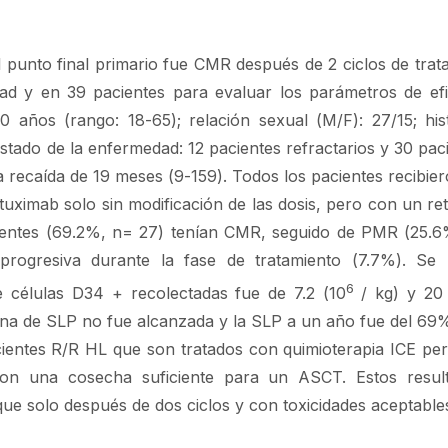
l punto final primario fue CMR después de 2 ciclos de trata
idad y en 39 pacientes para evaluar los parámetros de efi
0 años (rango: 18-65); relación sexual (M/F): 27/15; his
estado de la enfermedad: 12 pacientes refractarios y 30 pac
 recaída de 19 meses (9-159). Todos los pacientes recibier
tuximab solo sin modificación de las dosis, pero con un ret
entes (69.2%, n= 27) tenían CMR, seguido de PMR (25.6
progresiva durante la fase de tratamiento (7.7%). Se 
6
e células D34 + recolectadas fue de 7.2 (10
/ kg) y 20 
na de SLP no fue alcanzada y la SLP a un año fue del 69
ientes R/R HL que son tratados con quimioterapia ICE pe
on una cosecha suficiente para un ASCT. Estos resul
ue solo después de dos ciclos y con toxicidades aceptable