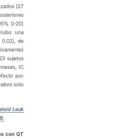
izados (27
osteriores
 95% 0-20)
 Hubo una
 0.02), de
tivamente)
23 sujetos
 meses, IC
efecto por
cativo solo
eloid Leuk
9.
dos con QT