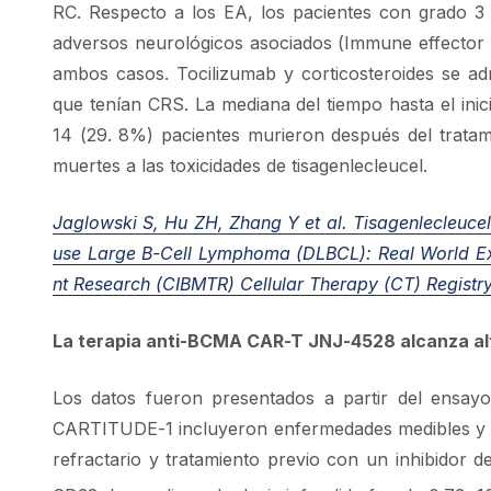
RC. Respecto a los EA, los pacientes con grado 3 
adversos neurológicos asociados (Immune effector 
ambos casos. Tocilizumab y corticosteroides se ad
que tenían CRS. La mediana del tiempo hasta el inic
14 (29. 8%) pacientes murieron después del tratam
muertes a las toxicidades de tisagenlecleucel.
Jaglowski S, Hu ZH, Zhang Y et al. Tisagenlecleucel
use Large B-Cell Lymphoma (DLBCL): Real World Exp
nt Research (CIBMTR) Cellular Therapy (CT) Registry
La terapia anti-BCMA CAR-T JNJ-4528 alcanza alt
Los datos fueron presentados a partir del ensayo 
CARTITUDE-1 incluyeron enfermedades medibles y pr
refractario y tratamiento previo con un inhibidor 