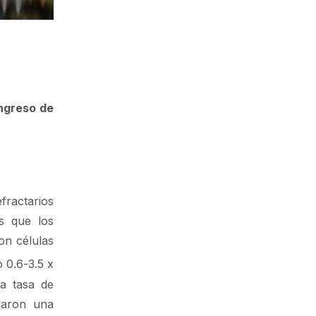
ngreso de
fractarios
as que los
on células
 0.6-3.5 x
La tasa de
raron una