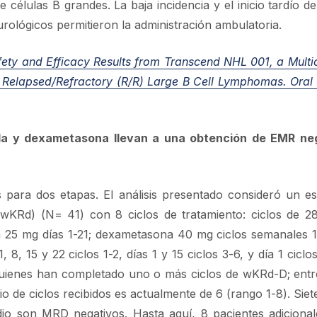
células B grandes. La baja incidencia y el inicio tardío d
urológicos permitieron la administración ambulatoria.
fety and Efficacy Results from Transcend NHL 001, a Multi
in Relapsed/Refractory (R/R) Large B Cell Lymphomas.
Oral 
ida y dexametasona llevan a una obtención de EMR neg
s para dos etapas. El análisis presentado consideró un 
wKRd) (N= 41) con 8 ciclos de tratamiento: ciclos de 2
da 25 mg días 1-21; dexametasona 40 mg ciclos semanales 
, 15 y 22 ciclos 1-2, días 1 y 15 ciclos 3-6, y día 1 ciclo
 quienes han completado uno o más ciclos de wKRd-D; entre
 de ciclos recibidos es actualmente de 6 (rango 1-8). Siete
dio son MRD negativos. Hasta aquí, 8 pacientes adiciona