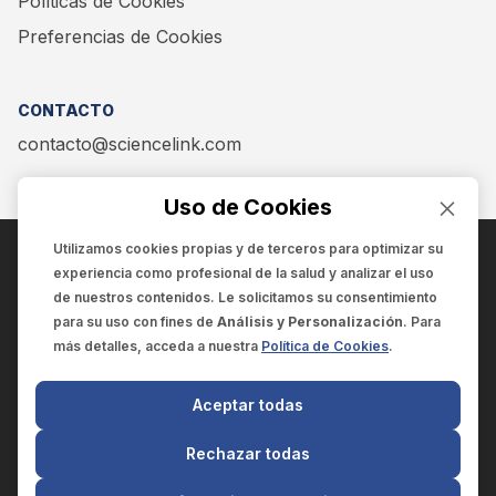
Políticas de Cookies
Preferencias de Cookies
CONTACTO
contacto@sciencelink.com
Uso de Cookies
Utilizamos cookies propias y de terceros para optimizar su
experiencia como
profesional de la salud
y analizar el uso
ENCUÉNTRANOS EN:
de nuestros contenidos. Le solicitamos su consentimiento
para su uso con fines de
Análisis y Personalización
. Para
más detalles, acceda a nuestra
Política de Cookies
.
© 2025 SCIENCELINK
- Derechos reservados
Aceptar todas
SCIENCELINK
by
SCILINK COMUNICACIÓN CIENTÍFICA SC
Rechazar todas
El contenido y la información de este sitio web es exclusivo