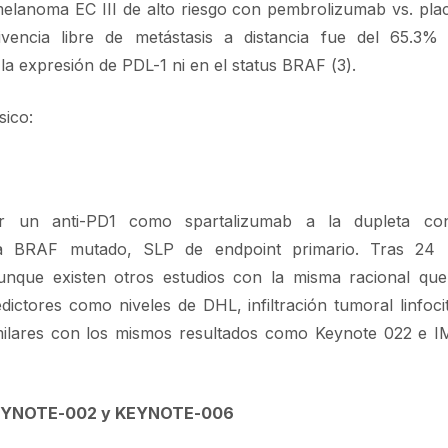
melanoma EC III de alto riesgo con pembrolizumab vs. pla
vencia libre de metástasis a distancia fue del 65.3%
la expresión de PDL-1 ni en el status BRAF (3).
sico:
ar un anti-PD1 como spartalizumab a la dupleta co
oma BRAF mutado, SLP de endpoint primario. Tras 24
 aunque existen otros estudios con la misma racional qu
ictores como niveles de DHL, infiltración tumoral linfoc
imilares con los mismos resultados como Keynote 022 e I
 KEYNOTE-002 y KEYNOTE-006