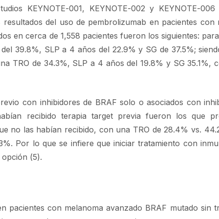
s estudios KEYNOTE-001, KEYNOTE-002 y KEYNOTE-006
os resultados del uso de pembrolizumab en pacientes co
s en cerca de 1,558 pacientes fueron los siguientes: par
e del 39.8%, SLP a 4 años del 22.9% y SG de 37.5%; siend
a TRO de 34.3%, SLP a 4 años del 19.8% y SG 35.1%, co
previo con inhibidores de BRAF solo o asociados con inhi
bían recibido terapia target previa fueron los que pr
que no las habían recibido, con una TRO de 28.4% vs. 44
. Por lo que se infiere que iniciar tratamiento con inmu
 opción (5).
as en pacientes con melanoma avanzado BRAF mutado sin t