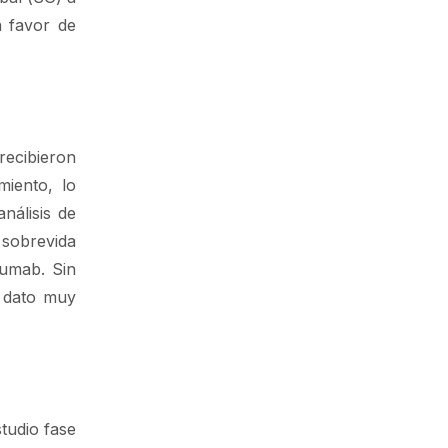
a favor de
ecibieron
miento, lo
nálisis de
 sobrevida
lumab. Sin
, dato muy
studio fase