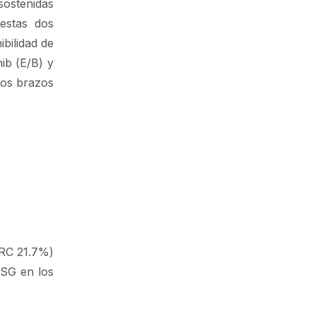
sostenidas
estas dos
bilidad de
ib (E/B) y
Los brazos
(RC 21.7%)
 SG en los