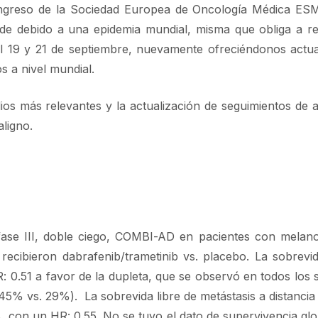
greso de la Sociedad Europea de Oncología Médica ESM
de debido a una epidemia mundial, misma que obliga a re
l 19 y 21 de septiembre, nuevamente ofreciéndonos actua
s a nivel mundial.
os más relevantes y la actualización de seguimientos de 
ligno.
 fase III, doble ciego, COMBI-AD en pacientes con melan
ibieron dabrafenib/trametinib vs. placebo. La sobrevid
: 0.51 a favor de la dupleta, que se observó en todos los
5% vs. 29%). La sobrevida libre de metástasis a distancia
, con un HR: 0.55. No se tuvo el dato de supervivencia glo