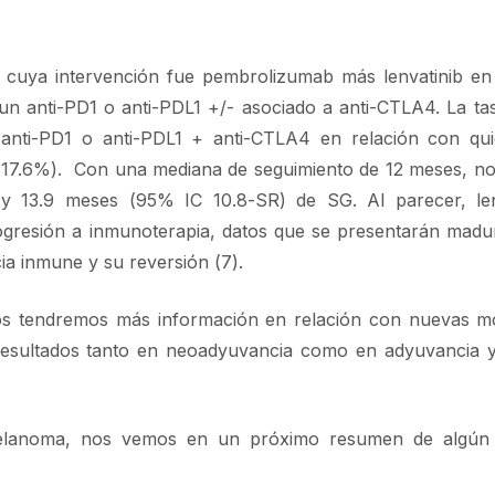
o, cuya intervención fue pembrolizumab más lenvatinib en
 anti-PD1 o anti-PDL1 +/- asociado a anti-CTLA4. La t
anti-PD1 o anti-PDL1 + anti-CTLA4 en relación con qui
s. 17.6%). Con una mediana de seguimiento de 12 meses, n
13.9 meses (95% IC 10.8-SR) de SG. Al parecer, len
rogresión a inmunoterapia, datos que se presentarán madu
ia inmune y su reversión (7).
s tendremos más información en relación con nuevas mo
 resultados tanto en neoadyuvancia como en adyuvancia 
elanoma, nos vemos en un próximo resumen de algún