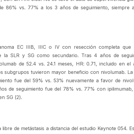
 de 86% vs. 77% a los 3 años de seguimiento, siempre 
noma EC IIIB, IIIC o IV con resección completa que r
fue la SLR y SG como secundario. Tras 4 años de segui
umab de 52.4 vs. 24.1 meses, HR: 0.71, incluido en el a
os subgrupos tuvieron mayor beneficio con nivolumab. La
uimiento fue del 59% vs. 53% nuevamente a favor de nivo
ños de seguimiento fue del 78% vs. 77% con ipilimumab
en SG (2).
 libre de metástasis a distancia del estudio Keynote 054. E