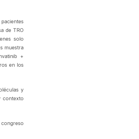
 pacientes
asa de TRO
enes solo
os muestra
vatinib +
ros en los
léculas y
y contexto
 congreso