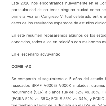
Este 2020 nos encontramos nuevamente en el Con
particularidad de no tener ninguna ciudad como se
primera vez un Congreso Virtual celebrado entre e
datos de los resultados esperados de estudios clínico
En este resumen repasaremos algunos de los estudi
conocidos, todos ellos en relación con melanoma ma
En el escenario adyuvante:
COMBI-AD
Se compartió el seguimiento a 5 años del estudio
resecados BRAF V600E/ V600K mutados, quienes rec
recurrencia (SLR) a 5 años fue del 52% vs. 36%; HR
(ECIIIA 52% vs. 36%; ECIIIB 55% vs. 34%, y ECIIIC 4
fue también a favor de la dupleta en el 65% vs. 54%