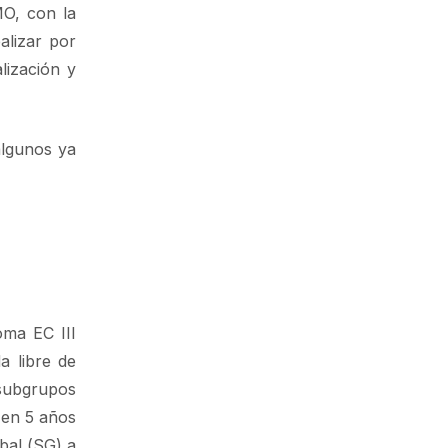
O, con la
alizar por
lización y
algunos ya
oma EC III
a libre de
 subgrupos
 en 5 años
bal (SG) a