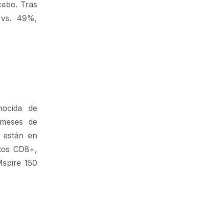
cebo. Tras
 vs. 49%,
nocida de
 meses de
e están en
itos CD8+,
Mspire 150