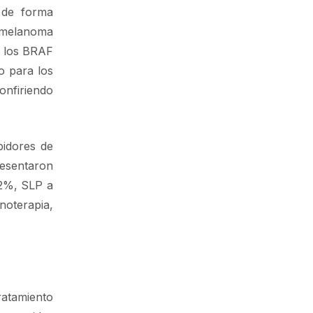
 de forma
n melanoma
a los BRAF
o para los
nfiriendo
bidores de
esentaron
.2%, SLP a
noterapia,
ratamiento