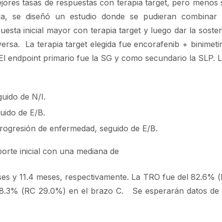
jores tasas de respuestas con terapia target, pero menos 
, se diseñó un estudio donde se pudieran combinar 
sta inicial mayor con terapia target y luego dar la sosteni
rsa. La terapia target elegida fue encorafenib + binimetin
El endpoint primario fue la SG y como secundario la SLP. 
uido de N/I.
uido de E/B.
progresión de enfermedad, seguido de E/B.
orte inicial con una mediana de
ses y 11.4 meses, respectivamente. La TRO fue del 82.6% 
78.3% (RC 29.0%) en el brazo C. Se esperarán datos de