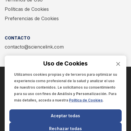
Políticas de Cookies
Preferencias de Cookies
CONTACTO
contacto@sciencelink.com
Uso de Cookies
Utilizamos cookies propias y de terceros para optimizar su
experiencia como
profesional de la salud
y analizar el uso
ENCUÉNTRANOS EN:
de nuestros contenidos. Le solicitamos su consentimiento
para su uso con fines de
Análisis y Personalización
. Para
más detalles, acceda a nuestra
Política de Cookies
.
© 2025 SCIENCELINK
- Derechos reservados
Aceptar todas
SCIENCELINK
by
SCILINK COMUNICACIÓN CIENTÍFICA SC
Rechazar todas