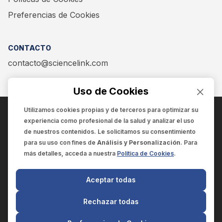
Preferencias de Cookies
CONTACTO
contacto@sciencelink.com
Uso de Cookies
Utilizamos cookies propias y de terceros para optimizar su
experiencia como
profesional de la salud
y analizar el uso
ENCUÉNTRANOS EN:
de nuestros contenidos. Le solicitamos su consentimiento
para su uso con fines de
Análisis y Personalización
. Para
más detalles, acceda a nuestra
Política de Cookies
.
© 2025 SCIENCELINK
- Derechos reservados
Aceptar todas
SCIENCELINK
by
SCILINK COMUNICACIÓN CIENTÍFICA SC
Rechazar todas
El contenido y la información de este sitio web es exclusivo