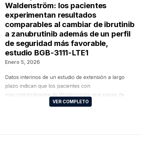
Waldenström: los pacientes
experimentan resultados
comparables al cambiar de ibrutinib
a zanubrutinib además de un perfil
de seguridad más favorable,
estudio BGB-3111-LTE1
Enero 5, 2026
Datos interinos de un estudio de extensión a largo
plazo indican que los pacientes con
macroglobulinemia de Waldenström que pasan de
ibrutinib a zanubrutinib pueden mantener resultados
clínicos comparables, sin pérdida de eficacia ni
aparición de nuevas señales relevantes de seguridad.
Los hallazgos proceden del estudio BGB-3111-LTE1,
una extensión del ensayo fase III ASPEN, y fueron