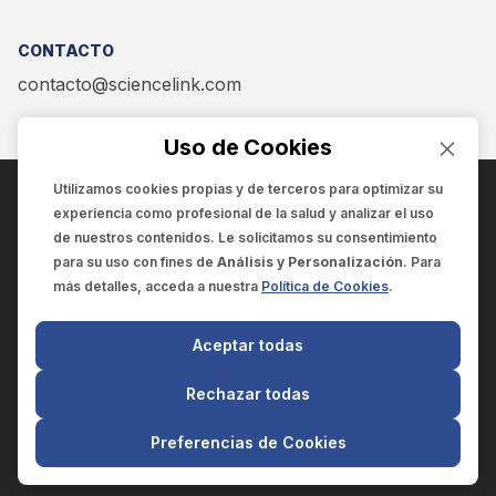
complejas que solo el cerebro humano se puede
CONTACTO
plantear?
contacto@sciencelink.com
Uso de Cookies
Utilizamos cookies propias y de terceros para optimizar su
experiencia como
profesional de la salud
y analizar el uso
ENCUÉNTRANOS EN:
de nuestros contenidos. Le solicitamos su consentimiento
para su uso con fines de
Análisis y Personalización
. Para
más detalles, acceda a nuestra
Política de Cookies
.
© 2025 SCIENCELINK
- Derechos reservados
Aceptar todas
SCIENCELINK
by
SCILINK COMUNICACIÓN CIENTÍFICA SC
Rechazar todas
El contenido y la información de este sitio web es exclusivo
para profesionales de la salud.
Preferencias de Cookies