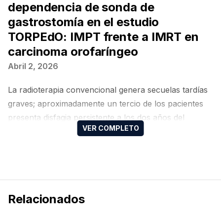
dependencia de sonda de
gastrostomía en el estudio
TORPEdO: IMPT frente a IMRT en
carcinoma orofaríngeo
Abril 2, 2026
La radioterapia convencional genera secuelas tardías
graves; aproximadamente un tercio de los pacientes
presenta disfagia persistente a los dos años del
tratamiento. Debido a que la IMPT permite reducir la
dosis en órganos en riesgo, resulta imperativo generar
evidencia prospectiva que determine si estas ventajas
dosimétricas justifican el uso de esta tecnología de alto
costo.
Relacionados