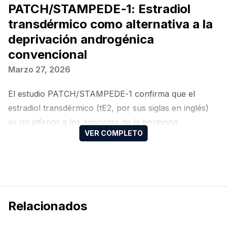
PATCH/STAMPEDE-1: Estradiol
transdérmico como alternativa a la
deprivación androgénica
convencional
Marzo 27, 2026
El estudio PATCH/STAMPEDE-1 confirma que el
estradiol transdérmico (tE2, por sus siglas en inglés)
es no inferior a los agonistas de la hormona
liberadora de hormona luteinizante (LHRH, por sus
siglas en inglés) en la supervivencia libre de metástasis
(SLM) a 3 años, reduciendo significativamente la
incidencia de síntomas vasomotores y el riesgo de
fracturas, aunque con una mayor tasa de
Relacionados
ginecomastia