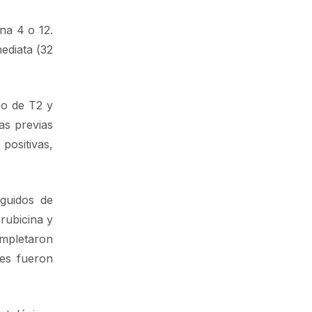
na 4 o 12.
ediata (32
co de T2 y
as previas
positivas,
eguidos de
rubicina y
ompletaron
tes fueron