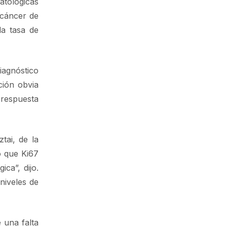
atológicas
 cáncer de
la tasa de
iagnóstico
ción obvia
 respuesta
tai, de la
o que Ki67
ca”, dijo.
niveles de
 una falta