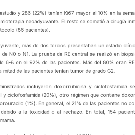
l estudio y 286 (22%) tenían Ki67 mayor al 10% en la sema
mioterapia neoadyuvante. El resto se sometió a cirugía inm
otocolo (86 pacientes).
dyuvante, más de dos tercios presentaban un estadio clíni
co de N0 o N1. La prueba de RE central se realizó en biopsi
de 6-8 en el 92% de las pacientes. Más del 80% eran RE 
a mitad de las pacientes tenían tumor de grado G2.
nistrados incluyeron doxorrubicina y ciclofosfamida s
el y ciclofosfamida (20%), otro régimen que contiene doxor
uorouracilo (1%). En general, el 21% de las pacientes no c
 debido a la toxicidad o al rechazo. En total, 154 pacien
e mama.