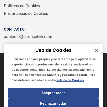
Políticas de Cookies
Preferencias de Cookies
CONTACTO
contacto@sciencelink.com
Uso de Cookies
Utilizamos cookies propias y de terceros para optimizar su
experiencia como
profesional de la salud
y analizar el uso
ENCUÉNTRANOS EN:
de nuestros contenidos. Le solicitamos su consentimiento
para su uso con fines de
Análisis y Personalización
. Para
más detalles, acceda a nuestra
Política de Cookies
.
© 2025 SCIENCELINK
- Derechos reservados
Aceptar todas
SCIENCELINK
by
SCILINK COMUNICACIÓN CIENTÍFICA SC
Rechazar todas