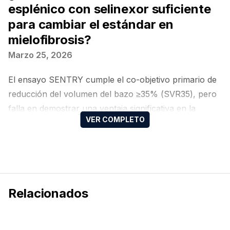
esplénico con selinexor suficiente
para cambiar el estándar en
mielofibrosis?
Marzo 25, 2026
El ensayo SENTRY cumple el co-objetivo primario de
reducción del volumen del bazo ≥35% (SVR35), pero
falla en demostrar una ventaja significativa en la
mejoría de los síntomas frente a ruxolitinib solo
Relacionados