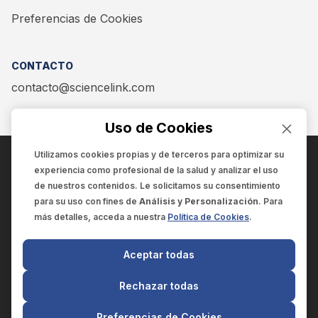
Preferencias de Cookies
CONTACTO
contacto@sciencelink.com
Uso de Cookies
Utilizamos cookies propias y de terceros para optimizar su
experiencia como
profesional de la salud
y analizar el uso
ENCUÉNTRANOS EN:
de nuestros contenidos. Le solicitamos su consentimiento
para su uso con fines de
Análisis y Personalización
. Para
más detalles, acceda a nuestra
Política de Cookies
.
© 2025 SCIENCELINK
- Derechos reservados
Aceptar todas
SCIENCELINK
by
SCILINK COMUNICACIÓN CIENTÍFICA SC
Rechazar todas
El contenido y la información de este sitio web es exclusivo
para profesionales de la salud.
Preferencias de Cookies