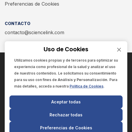
Preferencias de Cookies
CONTACTO
contacto@sciencelink.com
Uso de Cookies
Utilizamos cookies propias y de terceros para optimizar su
experiencia como
profesional de la salud
y analizar el uso
ENCUÉNTRANOS EN:
de nuestros contenidos. Le solicitamos su consentimiento
para su uso con fines de
Análisis y Personalización
. Para
más detalles, acceda a nuestra
Política de Cookies
.
© 2025 SCIENCELINK
- Derechos reservados
Aceptar todas
SCIENCELINK
by
SCILINK COMUNICACIÓN CIENTÍFICA SC
Rechazar todas
El contenido y la información de este sitio web es exclusivo
para profesionales de la salud.
Preferencias de Cookies